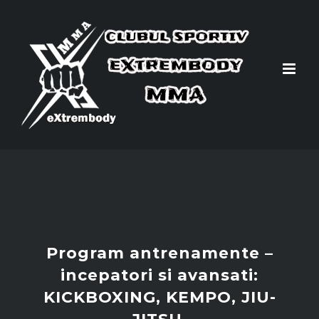
Skip
to
content
Program antrenamente –
incepatori si avansati:
KICKBOXING, KEMPO, JIU-